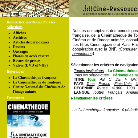
Recherches spécifiques dans les
collections
Notices descriptives des périodique
Affiches
française, de la Cinémathèque de To
Archives
Cinéma et de l'image animée, consul
Articles de périodiques
Les titres Cinémagazine et Paris-Ph
Dessins
coopération avec la BNF.
(Consulter 
Ouvrages
périodiques)
Photos en accés réservé
Revues de presse
Sélectionner les critères de navigation
Vidéos (DVD et VHS)
Toutes institutions
La Cinémathèque
Répertoires
Tous les périodiques
Périodiques n
La Cinémathèque française
TITRE
Tous
AB
C
DE
F
GHI
La Cinémathèque de Toulouse
PAYS
Tous
France
Etats-Unis
I
Centre National du Cinéma et de
DECENNIE
Toutes
<1900
1900
l'image animée
LANGUE
Toutes
Français
Anglai
Partenaires
Réinitialiser les critères
La Cinémathèque française - 0 périodi