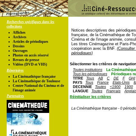
Recherches spécifiques dans les
collections
Notices descriptives des périodique
Affiches
française, de la Cinémathèque de To
Archives
Cinéma et de l'image animée, consul
Articles de périodiques
Les titres Cinémagazine et Paris-Ph
Dessins
coopération avec la BNF.
(Consulter 
Ouvrages
périodiques)
Photos en accés réservé
Revues de presse
Sélectionner les critères de navigation
Vidéos (DVD et VHS)
Toutes institutions
La Cinémathèque
Répertoires
Tous les périodiques
Périodiques n
La Cinémathèque française
TITRE
Tous
AB
C
DE
F
GHI
La Cinémathèque de Toulouse
PAYS
Tous
France
Etats-Unis
I
Centre National du Cinéma et de
DECENNIE
Toutes
<1900
1900
l'image animée
LANGUE
Toutes
Français
Anglai
Partenaires
Réinitialiser les critères
La Cinémathèque française - 0 périodi