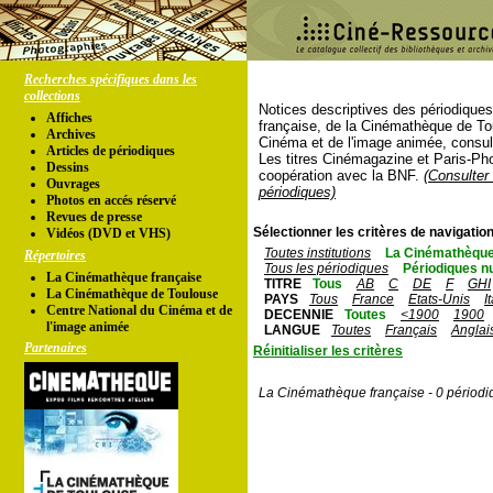
Recherches spécifiques dans les
collections
Notices descriptives des périodique
Affiches
française, de la Cinémathèque de To
Archives
Cinéma et de l'image animée, consul
Articles de périodiques
Les titres Cinémagazine et Paris-Ph
Dessins
coopération avec la BNF.
(Consulter 
Ouvrages
périodiques)
Photos en accés réservé
Revues de presse
Sélectionner les critères de navigation
Vidéos (DVD et VHS)
Toutes institutions
La Cinémathèque
Répertoires
Tous les périodiques
Périodiques n
La Cinémathèque française
TITRE
Tous
AB
C
DE
F
GHI
La Cinémathèque de Toulouse
PAYS
Tous
France
Etats-Unis
I
Centre National du Cinéma et de
DECENNIE
Toutes
<1900
1900
l'image animée
LANGUE
Toutes
Français
Anglai
Partenaires
Réinitialiser les critères
La Cinémathèque française - 0 périodi