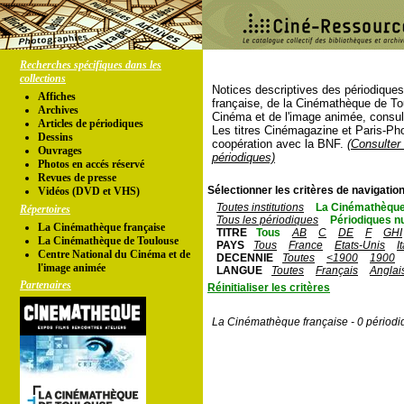
Recherches spécifiques dans les
collections
Notices descriptives des périodique
Affiches
française, de la Cinémathèque de To
Archives
Cinéma et de l'image animée, consul
Articles de périodiques
Les titres Cinémagazine et Paris-Ph
Dessins
coopération avec la BNF.
(Consulter 
Ouvrages
périodiques)
Photos en accés réservé
Revues de presse
Sélectionner les critères de navigation
Vidéos (DVD et VHS)
Toutes institutions
La Cinémathèque
Répertoires
Tous les périodiques
Périodiques n
La Cinémathèque française
TITRE
Tous
AB
C
DE
F
GHI
La Cinémathèque de Toulouse
PAYS
Tous
France
Etats-Unis
I
Centre National du Cinéma et de
DECENNIE
Toutes
<1900
1900
l'image animée
LANGUE
Toutes
Français
Anglai
Partenaires
Réinitialiser les critères
La Cinémathèque française - 0 périodi