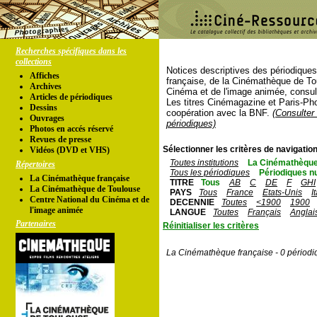
Recherches spécifiques dans les
collections
Notices descriptives des périodique
Affiches
française, de la Cinémathèque de To
Archives
Cinéma et de l'image animée, consul
Articles de périodiques
Les titres Cinémagazine et Paris-Ph
Dessins
coopération avec la BNF.
(Consulter 
Ouvrages
périodiques)
Photos en accés réservé
Revues de presse
Sélectionner les critères de navigation
Vidéos (DVD et VHS)
Toutes institutions
La Cinémathèque
Répertoires
Tous les périodiques
Périodiques n
La Cinémathèque française
TITRE
Tous
AB
C
DE
F
GHI
La Cinémathèque de Toulouse
PAYS
Tous
France
Etats-Unis
I
Centre National du Cinéma et de
DECENNIE
Toutes
<1900
1900
l'image animée
LANGUE
Toutes
Français
Anglai
Partenaires
Réinitialiser les critères
La Cinémathèque française - 0 périodi