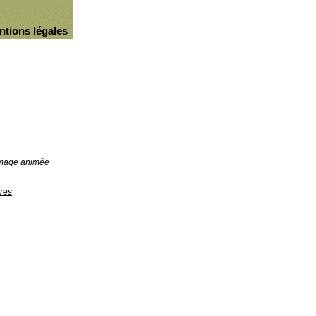
ntions légales
'image animée
res