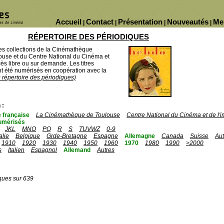
Accueil
Contact
Présentation
Nouveautés
Me
|
|
|
|
RÉPERTOIRE DES PÉRIODIQUES
des collections de la Cinémathèque
ouse et du Centre National du Cinéma et
ès libre ou sur demande. Les titres
 été numérisés en coopération avec la
u répertoire des périodiques)
 :
 française
La Cinémathèque de Toulouse
Centre National du Cinéma et de l
umérisés
JKL
MNO
PQ
R
S
TUVWZ
0-9
talie
Belgique
Grde-Bretagne
Espagne
Allemagne
Canada
Suisse
Aut
1910
1920
1930
1940
1950
1960
1970
1980
1990
>2000
s
Italien
Espagnol
Allemand
Autres
ques sur 639