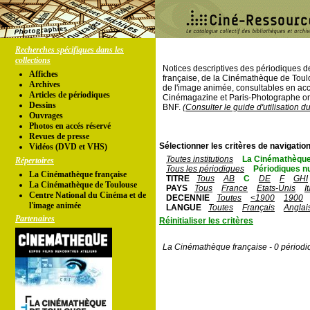
Recherches spécifiques dans les
collections
Notices descriptives des périodiques 
Affiches
française, de la Cinémathèque de Toul
Archives
de l'image animée, consultables en acc
Articles de périodiques
Cinémagazine et Paris-Photographe ont
Dessins
BNF.
(Consulter le guide d'utilisation d
Ouvrages
Photos en accés réservé
Revues de presse
Sélectionner les critères de navigation
Vidéos (DVD et VHS)
Toutes institutions
La Cinémathèque
Répertoires
Tous les périodiques
Périodiques n
La Cinémathèque française
TITRE
Tous
AB
C
DE
F
GHI
La Cinémathèque de Toulouse
PAYS
Tous
France
Etats-Unis
I
Centre National du Cinéma et de
DECENNIE
Toutes
<1900
1900
l'image animée
LANGUE
Toutes
Français
Anglai
Partenaires
Réinitialiser les critères
La Cinémathèque française - 0 périodi