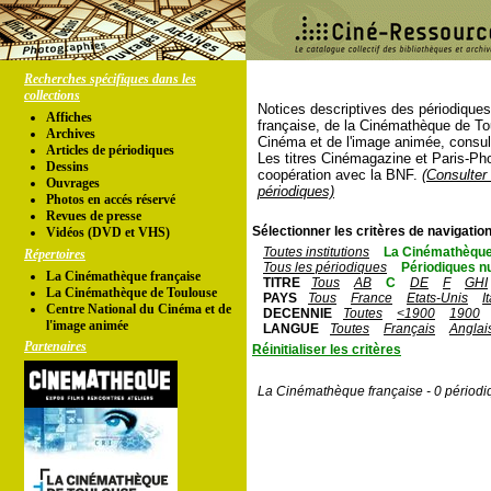
Recherches spécifiques dans les
collections
Notices descriptives des périodique
Affiches
française, de la Cinémathèque de To
Archives
Cinéma et de l'image animée, consul
Articles de périodiques
Les titres Cinémagazine et Paris-Ph
Dessins
coopération avec la BNF.
(Consulter 
Ouvrages
périodiques)
Photos en accés réservé
Revues de presse
Sélectionner les critères de navigation
Vidéos (DVD et VHS)
Toutes institutions
La Cinémathèque
Répertoires
Tous les périodiques
Périodiques n
La Cinémathèque française
TITRE
Tous
AB
C
DE
F
GHI
La Cinémathèque de Toulouse
PAYS
Tous
France
Etats-Unis
I
Centre National du Cinéma et de
DECENNIE
Toutes
<1900
1900
l'image animée
LANGUE
Toutes
Français
Anglai
Partenaires
Réinitialiser les critères
La Cinémathèque française - 0 périodi