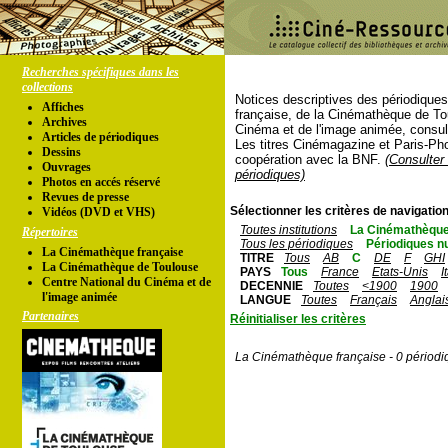
Recherches spécifiques dans les
collections
Notices descriptives des périodique
Affiches
française, de la Cinémathèque de To
Archives
Cinéma et de l'image animée, consul
Articles de périodiques
Les titres Cinémagazine et Paris-Ph
Dessins
coopération avec la BNF.
(Consulter 
Ouvrages
périodiques)
Photos en accés réservé
Revues de presse
Sélectionner les critères de navigation
Vidéos (DVD et VHS)
Toutes institutions
La Cinémathèque
Répertoires
Tous les périodiques
Périodiques n
La Cinémathèque française
TITRE
Tous
AB
C
DE
F
GHI
La Cinémathèque de Toulouse
PAYS
Tous
France
Etats-Unis
I
Centre National du Cinéma et de
DECENNIE
Toutes
<1900
1900
l'image animée
LANGUE
Toutes
Français
Anglai
Partenaires
Réinitialiser les critères
La Cinémathèque française - 0 périodi