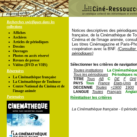
Recherches spécifiques dans les
collections
Notices descriptives des périodique
Affiches
française, de la Cinémathèque de To
Archives
Cinéma et de l'image animée, consul
Articles de périodiques
Les titres Cinémagazine et Paris-Ph
Dessins
coopération avec la BNF.
(Consulter 
Ouvrages
périodiques)
Photos en accés réservé
Revues de presse
Sélectionner les critères de navigation
Vidéos (DVD et VHS)
Toutes institutions
La Cinémathèque
Répertoires
Tous les périodiques
Périodiques n
La Cinémathèque française
TITRE
Tous
AB
C
DE
F
GHI
La Cinémathèque de Toulouse
PAYS
Tous
France
Etats-Unis
I
Centre National du Cinéma et de
DECENNIE
Toutes
<1900
1900
l'image animée
LANGUE
Toutes
Français
Anglai
Partenaires
Réinitialiser les critères
La Cinémathèque française - 0 périodi