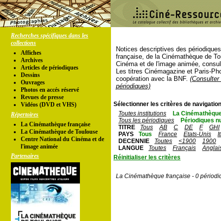
Recherches spécifiques dans les
collections
Notices descriptives des périodique
Affiches
française, de la Cinémathèque de To
Archives
Cinéma et de l'image animée, consul
Articles de périodiques
Les titres Cinémagazine et Paris-Ph
Dessins
coopération avec la BNF.
(Consulter 
Ouvrages
périodiques)
Photos en accés réservé
Revues de presse
Sélectionner les critères de navigation
Vidéos (DVD et VHS)
Toutes institutions
La Cinémathèque
Répertoires
Tous les périodiques
Périodiques n
La Cinémathèque française
TITRE
Tous
AB
C
DE
F
GHI
La Cinémathèque de Toulouse
PAYS
Tous
France
Etats-Unis
I
Centre National du Cinéma et de
DECENNIE
Toutes
<1900
1900
l'image animée
LANGUE
Toutes
Français
Anglai
Partenaires
Réinitialiser les critères
La Cinémathèque française - 0 périodi