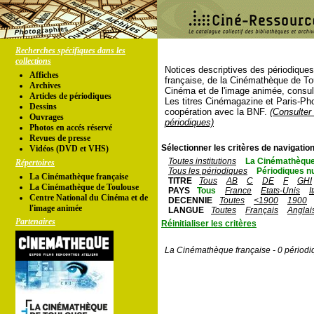
Recherches spécifiques dans les
collections
Notices descriptives des périodique
Affiches
française, de la Cinémathèque de To
Archives
Cinéma et de l'image animée, consul
Articles de périodiques
Les titres Cinémagazine et Paris-Ph
Dessins
coopération avec la BNF.
(Consulter 
Ouvrages
périodiques)
Photos en accés réservé
Revues de presse
Sélectionner les critères de navigation
Vidéos (DVD et VHS)
Toutes institutions
La Cinémathèque
Répertoires
Tous les périodiques
Périodiques n
La Cinémathèque française
TITRE
Tous
AB
C
DE
F
GHI
La Cinémathèque de Toulouse
PAYS
Tous
France
Etats-Unis
I
Centre National du Cinéma et de
DECENNIE
Toutes
<1900
1900
l'image animée
LANGUE
Toutes
Français
Anglai
Partenaires
Réinitialiser les critères
La Cinémathèque française - 0 périodi