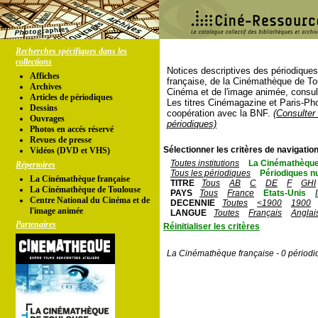
Recherches spécifiques dans les
collections
Notices descriptives des périodique
Affiches
française, de la Cinémathèque de To
Archives
Cinéma et de l'image animée, consul
Articles de périodiques
Les titres Cinémagazine et Paris-Ph
Dessins
coopération avec la BNF.
(Consulter 
Ouvrages
périodiques)
Photos en accés réservé
Revues de presse
Sélectionner les critères de navigation
Vidéos (DVD et VHS)
Toutes institutions
La Cinémathèque
Répertoires
Tous les périodiques
Périodiques n
La Cinémathèque française
TITRE
Tous
AB
C
DE
F
GHI
La Cinémathèque de Toulouse
PAYS
Tous
France
Etats-Unis
Centre National du Cinéma et de
DECENNIE
Toutes
<1900
1900
l'image animée
LANGUE
Toutes
Français
Anglai
Partenaires
Réinitialiser les critères
La Cinémathèque française - 0 périodi