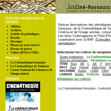
Recherches spécifiques dans les
collections
Notices descriptives des périodique
Affiches
française, de la Cinémathèque de To
Archives
Cinéma et de l'image animée, consul
Articles de périodiques
Les titres Cinémagazine et Paris-Ph
Dessins
coopération avec la BNF.
(Consulter 
Ouvrages
périodiques)
Photos en accés réservé
Revues de presse
Sélectionner les critères de navigation
Vidéos (DVD et VHS)
Toutes institutions
La Cinémathèque
Répertoires
Tous les périodiques
Périodiques n
La Cinémathèque française
TITRE
Tous
AB
C
DE
F
GHI
La Cinémathèque de Toulouse
PAYS
Tous
France
Etats-Unis
I
Centre National du Cinéma et de
DECENNIE
Toutes
<1900
1900
l'image animée
LANGUE
Toutes
Français
Angla
Partenaires
Réinitialiser les critères
La Cinémathèque française - 0 périodi