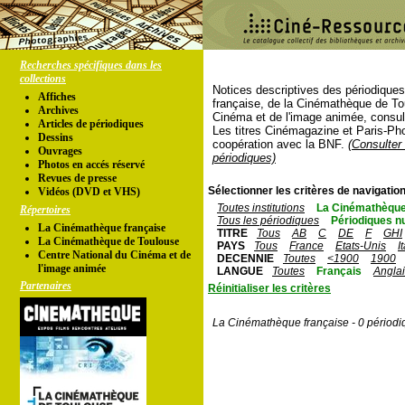
Recherches spécifiques dans les
collections
Notices descriptives des périodique
Affiches
française, de la Cinémathèque de To
Archives
Cinéma et de l'image animée, consul
Articles de périodiques
Les titres Cinémagazine et Paris-Ph
Dessins
coopération avec la BNF.
(Consulter 
Ouvrages
périodiques)
Photos en accés réservé
Revues de presse
Sélectionner les critères de navigation
Vidéos (DVD et VHS)
Toutes institutions
La Cinémathèque
Répertoires
Tous les périodiques
Périodiques n
La Cinémathèque française
TITRE
Tous
AB
C
DE
F
GHI
La Cinémathèque de Toulouse
PAYS
Tous
France
Etats-Unis
I
Centre National du Cinéma et de
DECENNIE
Toutes
<1900
1900
l'image animée
LANGUE
Toutes
Français
Angla
Partenaires
Réinitialiser les critères
La Cinémathèque française - 0 périodi