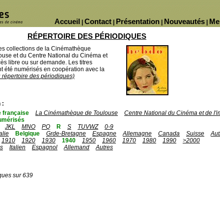
Accueil
Contact
Présentation
Nouveautés
Me
|
|
|
|
RÉPERTOIRE DES PÉRIODIQUES
des collections de la Cinémathèque
ouse et du Centre National du Cinéma et
ès libre ou sur demande. Les titres
 été numérisés en coopération avec la
u répertoire des périodiques)
 :
 française
La Cinémathèque de Toulouse
Centre National du Cinéma et de l
umérisés
JKL
MNO
PQ
R
S
TUVWZ
0-9
talie
Belgique
Grde-Bretagne
Espagne
Allemagne
Canada
Suisse
Aut
1910
1920
1930
1940
1950
1960
1970
1980
1990
>2000
is
Italien
Espagnol
Allemand
Autres
ques sur 639