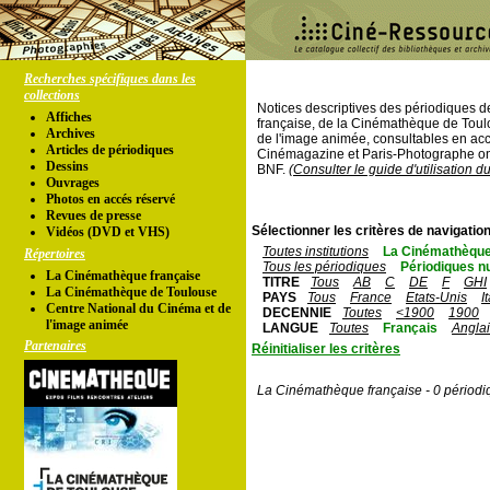
Recherches spécifiques dans les
collections
Notices descriptives des périodiques 
Affiches
française, de la Cinémathèque de Toul
Archives
de l'image animée, consultables en acc
Articles de périodiques
Cinémagazine et Paris-Photographe ont
Dessins
BNF.
(Consulter le guide d'utilisation d
Ouvrages
Photos en accés réservé
Revues de presse
Sélectionner les critères de navigation
Vidéos (DVD et VHS)
Toutes institutions
La Cinémathèque
Répertoires
Tous les périodiques
Périodiques n
La Cinémathèque française
TITRE
Tous
AB
C
DE
F
GHI
La Cinémathèque de Toulouse
PAYS
Tous
France
Etats-Unis
I
Centre National du Cinéma et de
DECENNIE
Toutes
<1900
1900
l'image animée
LANGUE
Toutes
Français
Angla
Partenaires
Réinitialiser les critères
La Cinémathèque française - 0 périodi