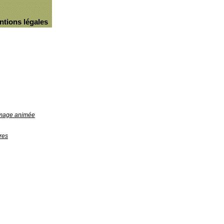
ntions légales
'image animée
res