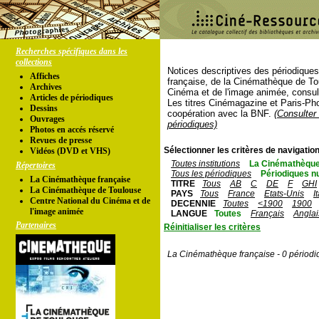
Recherches spécifiques dans les
collections
Notices descriptives des périodique
Affiches
française, de la Cinémathèque de To
Archives
Cinéma et de l'image animée, consul
Articles de périodiques
Les titres Cinémagazine et Paris-Ph
Dessins
coopération avec la BNF.
(Consulter 
Ouvrages
périodiques)
Photos en accés réservé
Revues de presse
Sélectionner les critères de navigation
Vidéos (DVD et VHS)
Toutes institutions
La Cinémathèque
Répertoires
Tous les périodiques
Périodiques n
La Cinémathèque française
TITRE
Tous
AB
C
DE
F
GHI
La Cinémathèque de Toulouse
PAYS
Tous
France
Etats-Unis
I
Centre National du Cinéma et de
DECENNIE
Toutes
<1900
1900
l'image animée
LANGUE
Toutes
Français
Anglai
Partenaires
Réinitialiser les critères
La Cinémathèque française - 0 périodi