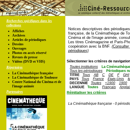
Recherches spécifiques dans les
collections
Notices descriptives des périodique
Affiches
française, de la Cinémathèque de To
Archives
Cinéma et de l'image animée, consul
Articles de périodiques
Les titres Cinémagazine et Paris-Ph
Dessins
coopération avec la BNF.
(Consulter 
Ouvrages
périodiques)
Photos en accés réservé
Revues de presse
Sélectionner les critères de navigation
Vidéos (DVD et VHS)
Toutes institutions
La Cinémathèque
Répertoires
Tous les périodiques
Périodiques n
La Cinémathèque française
TITRE
Tous
AB
C
DE
F
GHI
La Cinémathèque de Toulouse
PAYS
Tous
France
Etats-Unis
I
Centre National du Cinéma et de
DECENNIE
Toutes
<1900
1900
l'image animée
LANGUE
Toutes
Français
Anglai
Partenaires
Réinitialiser les critères
La Cinémathèque française - 0 périodi