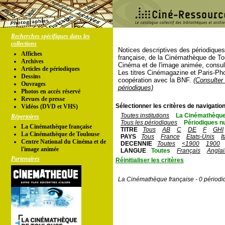
Recherches spécifiques dans les
collections
Notices descriptives des périodique
Affiches
française, de la Cinémathèque de To
Archives
Cinéma et de l'image animée, consul
Articles de périodiques
Les titres Cinémagazine et Paris-Ph
Dessins
coopération avec la BNF.
(Consulter 
Ouvrages
périodiques)
Photos en accés réservé
Revues de presse
Sélectionner les critères de navigation
Vidéos (DVD et VHS)
Toutes institutions
La Cinémathèque
Répertoires
Tous les périodiques
Périodiques n
La Cinémathèque française
TITRE
Tous
AB
C
DE
F
GHI
La Cinémathèque de Toulouse
PAYS
Tous
France
Etats-Unis
I
Centre National du Cinéma et de
DECENNIE
Toutes
<1900
1900
l'image animée
LANGUE
Toutes
Français
Anglai
Partenaires
Réinitialiser les critères
La Cinémathèque française - 0 périodi