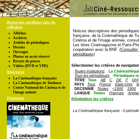
Recherches spécifiques dans les
collections
Notices descriptives des périodique
Affiches
française, de la Cinémathèque de To
Archives
Cinéma et de l'image animée, consul
Articles de périodiques
Les titres Cinémagazine et Paris-Ph
Dessins
coopération avec la BNF.
(Consulter 
Ouvrages
périodiques)
Photos en accés réservé
Revues de presse
Sélectionner les critères de navigation
Vidéos (DVD et VHS)
Toutes institutions
La Cinémathèque
Répertoires
Tous les périodiques
Périodiques n
La Cinémathèque française
TITRE
Tous
AB
C
DE
F
GHI
La Cinémathèque de Toulouse
PAYS
Tous
France
Etats-Unis
I
Centre National du Cinéma et de
DECENNIE
Toutes
<1900
1900
l'image animée
LANGUE
Toutes
Français
Anglai
Partenaires
Réinitialiser les critères
La Cinémathèque française - 0 périodi