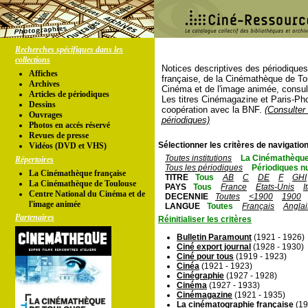
Recherches spécifiques dans les
collections
Notices descriptives des périodique
Affiches
française, de la Cinémathèque de To
Archives
Cinéma et de l'image animée, consul
Articles de périodiques
Les titres Cinémagazine et Paris-Ph
Dessins
coopération avec la BNF.
(Consulter 
Ouvrages
périodiques)
Photos en accés réservé
Revues de presse
Sélectionner les critères de navigation
Vidéos (DVD et VHS)
Toutes institutions
La Cinémathèque
Répertoires
Tous les périodiques
Périodiques n
La Cinémathèque française
TITRE
Tous
AB
C
DE
F
GHI
La Cinémathèque de Toulouse
PAYS
Tous
France
Etats-Unis
I
Centre National du Cinéma et de
DECENNIE
Toutes
<1900
1900
l'image animée
LANGUE
Toutes
Français
Anglai
Partenaires
Réinitialiser les critères
Bulletin Paramount
(1921 - 1926)
Ciné export journal
(1928 - 1930)
Ciné pour tous
(1919 - 1923)
Cinéa
(1921 - 1923)
Cinégraphie
(1927 - 1928)
Cinéma
(1927 - 1933)
Cinémagazine
(1921 - 1935)
La cinématographie française
(19