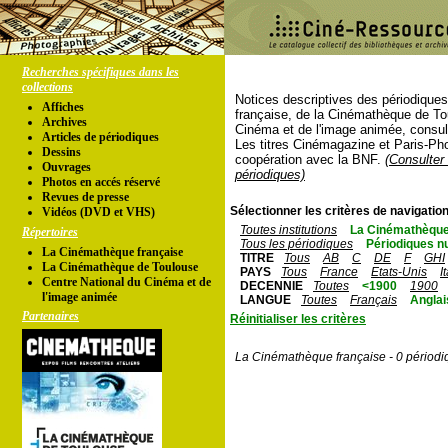
Recherches spécifiques dans les
collections
Notices descriptives des périodique
Affiches
française, de la Cinémathèque de To
Archives
Cinéma et de l'image animée, consul
Articles de périodiques
Les titres Cinémagazine et Paris-Ph
Dessins
coopération avec la BNF.
(Consulter 
Ouvrages
périodiques)
Photos en accés réservé
Revues de presse
Sélectionner les critères de navigation
Vidéos (DVD et VHS)
Toutes institutions
La Cinémathèque
Répertoires
Tous les périodiques
Périodiques n
La Cinémathèque française
TITRE
Tous
AB
C
DE
F
GHI
La Cinémathèque de Toulouse
PAYS
Tous
France
Etats-Unis
I
Centre National du Cinéma et de
DECENNIE
Toutes
<1900
1900
l'image animée
LANGUE
Toutes
Français
Anglai
Partenaires
Réinitialiser les critères
La Cinémathèque française - 0 périodi