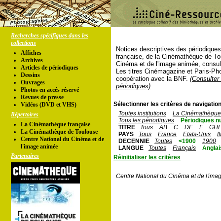
Recherches spécifiques dans les
collections
Notices descriptives des périodique
Affiches
française, de la Cinémathèque de To
Archives
Cinéma et de l'image animée, consul
Articles de périodiques
Les titres Cinémagazine et Paris-Ph
Dessins
coopération avec la BNF.
(Consulter 
Ouvrages
périodiques)
Photos en accés réservé
Revues de presse
Sélectionner les critères de navigation
Vidéos (DVD et VHS)
Toutes institutions
La Cinémathèque 
Répertoires
Tous les périodiques
Périodiques n
La Cinémathèque française
TITRE
Tous
AB
C
DE
F
GHI
La Cinémathèque de Toulouse
PAYS
Tous
France
Etats-Unis
I
Centre National du Cinéma et de
DECENNIE
Toutes
<1900
1900
l'image animée
LANGUE
Toutes
Français
Anglai
Partenaires
Réinitialiser les critères
Centre National du Cinéma et de l'ima