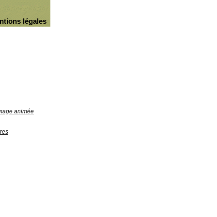
ntions légales
'image animée
res