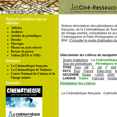
Recherches spécifiques dans les
collections
Notices descriptives des périodiques 
Affiches
française, de la Cinémathèque de Toul
Archives
de l'image animée, consultables en acc
Articles de périodiques
Cinémagazine et Paris-Photographe ont
Dessins
BNF.
(Consulter le guide d'utilisation d
Ouvrages
Photos en accés réservé
Revues de presse
Sélectionner les critères de navigation
Vidéos (DVD et VHS)
Toutes institutions
La Cinémathèque
Répertoires
Tous les périodiques
Périodiques n
La Cinémathèque française
TITRE
Tous
AB
C
DE
F
GHI
La Cinémathèque de Toulouse
PAYS
Tous
France
Etats-Unis
I
Centre National du Cinéma et de
DECENNIE
Toutes
<1900
1900
l'image animée
LANGUE
Toutes
Français
Anglai
Partenaires
Réinitialiser les critères
La Cinémathèque française - 0 périodi