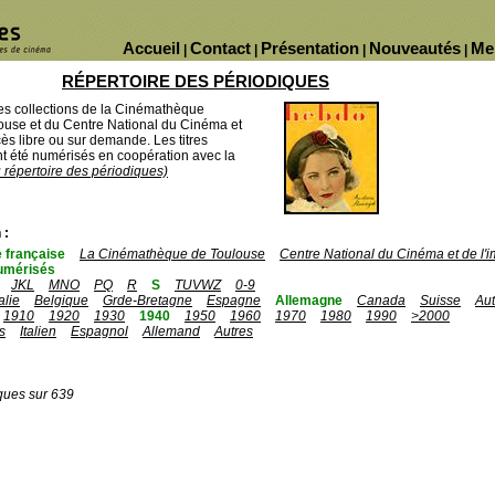
Accueil
Contact
Présentation
Nouveautés
Me
|
|
|
|
RÉPERTOIRE DES PÉRIODIQUES
des collections de la Cinémathèque
ouse et du Centre National du Cinéma et
ès libre ou sur demande. Les titres
 été numérisés en coopération avec la
u répertoire des périodiques)
 :
 française
La Cinémathèque de Toulouse
Centre National du Cinéma et de l
umérisés
JKL
MNO
PQ
R
S
TUVWZ
0-9
talie
Belgique
Grde-Bretagne
Espagne
Allemagne
Canada
Suisse
Aut
1910
1920
1930
1940
1950
1960
1970
1980
1990
>2000
s
Italien
Espagnol
Allemand
Autres
ques sur 639