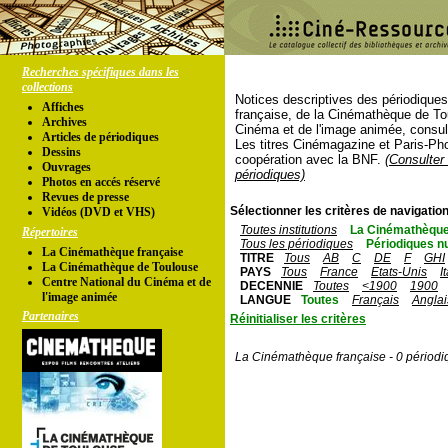
Recherches spécifiques dans les
collections
Notices descriptives des périodique
Affiches
française, de la Cinémathèque de To
Archives
Cinéma et de l'image animée, consul
Articles de périodiques
Les titres Cinémagazine et Paris-Ph
Dessins
coopération avec la BNF.
(Consulter 
Ouvrages
périodiques)
Photos en accés réservé
Revues de presse
Sélectionner les critères de navigation
Vidéos (DVD et VHS)
Toutes institutions
La Cinémathèque
Répertoires
Tous les périodiques
Périodiques n
La Cinémathèque française
TITRE
Tous
AB
C
DE
F
GHI
La Cinémathèque de Toulouse
PAYS
Tous
France
Etats-Unis
I
Centre National du Cinéma et de
DECENNIE
Toutes
<1900
1900
l'image animée
LANGUE
Toutes
Français
Anglai
Partenaires
Réinitialiser les critères
La Cinémathèque française - 0 périodi