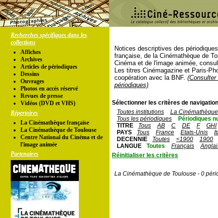
Recherches spécifiques dans les
collections
Notices descriptives des périodique
Affiches
française, de la Cinémathèque de To
Archives
Cinéma et de l'image animée, consul
Articles de périodiques
Les titres Cinémagazine et Paris-Ph
Dessins
coopération avec la BNF.
(Consulter 
Ouvrages
périodiques)
Photos en accés réservé
Revues de presse
Sélectionner les critères de navigation
Vidéos (DVD et VHS)
Toutes institutions
La Cinémathèque 
Répertoires
Tous les périodiques
Périodiques n
La Cinémathèque française
TITRE
Tous
AB
C
DE
F
GHI
La Cinémathèque de Toulouse
PAYS
Tous
France
Etats-Unis
I
Centre National du Cinéma et de
DECENNIE
Toutes
<1900
1900
l'image animée
LANGUE
Toutes
Français
Anglai
Partenaires
Réinitialiser les critères
La Cinémathèque de Toulouse - 0 péri