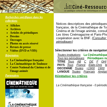
Recherches spécifiques dans les
collections
Notices descriptives des périodique
Affiches
française, de la Cinémathèque de To
Archives
Cinéma et de l'image animée, consul
Articles de périodiques
Les titres Cinémagazine et Paris-Ph
Dessins
coopération avec la BNF.
(Consulter 
Ouvrages
périodiques)
Photos en accés réservé
Revues de presse
Sélectionner les critères de navigation
Vidéos (DVD et VHS)
Toutes institutions
La Cinémathèque
Répertoires
Tous les périodiques
Périodiques n
La Cinémathèque française
TITRE
Tous
AB
C
DE
F
GHI
La Cinémathèque de Toulouse
PAYS
Tous
France
Etats-Unis
I
Centre National du Cinéma et de
DECENNIE
Toutes
<1900
1900
l'image animée
LANGUE
Toutes
Français
Anglai
Partenaires
Réinitialiser les critères
La Cinémathèque française - 0 périodi