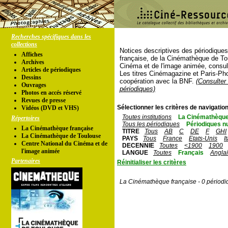
Recherches spécifiques dans les
collections
Notices descriptives des périodique
Affiches
française, de la Cinémathèque de To
Archives
Cinéma et de l'image animée, consul
Articles de périodiques
Les titres Cinémagazine et Paris-Ph
Dessins
coopération avec la BNF.
(Consulter 
Ouvrages
périodiques)
Photos en accés réservé
Revues de presse
Sélectionner les critères de navigation
Vidéos (DVD et VHS)
Toutes institutions
La Cinémathèque
Répertoires
Tous les périodiques
Périodiques n
La Cinémathèque française
TITRE
Tous
AB
C
DE
F
GHI
La Cinémathèque de Toulouse
PAYS
Tous
France
Etats-Unis
I
Centre National du Cinéma et de
DECENNIE
Toutes
<1900
1900
l'image animée
LANGUE
Toutes
Français
Angla
Partenaires
Réinitialiser les critères
La Cinémathèque française - 0 périodi