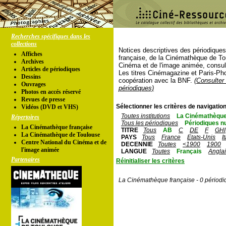
Recherches spécifiques dans les
collections
Notices descriptives des périodique
Affiches
française, de la Cinémathèque de To
Archives
Cinéma et de l'image animée, consul
Articles de périodiques
Les titres Cinémagazine et Paris-Ph
Dessins
coopération avec la BNF.
(Consulter 
Ouvrages
périodiques)
Photos en accés réservé
Revues de presse
Sélectionner les critères de navigation
Vidéos (DVD et VHS)
Toutes institutions
La Cinémathèque
Répertoires
Tous les périodiques
Périodiques n
La Cinémathèque française
TITRE
Tous
AB
C
DE
F
GHI
La Cinémathèque de Toulouse
PAYS
Tous
France
Etats-Unis
I
Centre National du Cinéma et de
DECENNIE
Toutes
<1900
1900
l'image animée
LANGUE
Toutes
Français
Angla
Partenaires
Réinitialiser les critères
La Cinémathèque française - 0 périodi