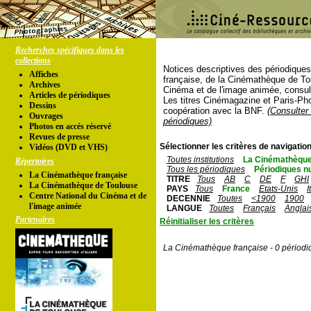
Recherches spécifiques dans les
collections
Notices descriptives des périodique
Affiches
française, de la Cinémathèque de To
Archives
Cinéma et de l'image animée, consul
Articles de périodiques
Les titres Cinémagazine et Paris-Ph
Dessins
coopération avec la BNF.
(Consulter 
Ouvrages
périodiques)
Photos en accés réservé
Revues de presse
Sélectionner les critères de navigation
Vidéos (DVD et VHS)
Toutes institutions
La Cinémathèque
Répertoires
Tous les périodiques
Périodiques n
La Cinémathèque française
TITRE
Tous
AB
C
DE
F
GHI
La Cinémathèque de Toulouse
PAYS
Tous
France
Etats-Unis
I
Centre National du Cinéma et de
DECENNIE
Toutes
<1900
1900
l'image animée
LANGUE
Toutes
Français
Anglai
Partenaires
Réinitialiser les critères
La Cinémathèque française - 0 périodi