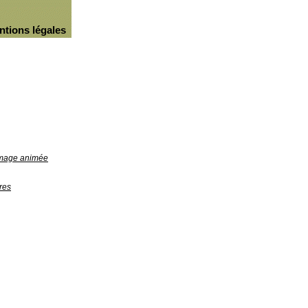
ntions légales
'image animée
res