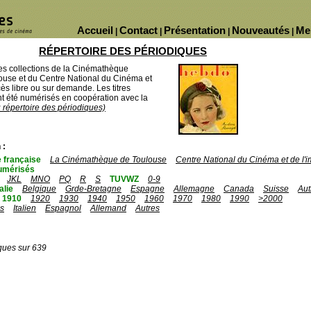
Accueil
Contact
Présentation
Nouveautés
Me
|
|
|
|
RÉPERTOIRE DES PÉRIODIQUES
des collections de la Cinémathèque
ouse et du Centre National du Cinéma et
ès libre ou sur demande. Les titres
 été numérisés en coopération avec la
u répertoire des périodiques)
 :
 française
La Cinémathèque de Toulouse
Centre National du Cinéma et de l
umérisés
JKL
MNO
PQ
R
S
TUVWZ
0-9
talie
Belgique
Grde-Bretagne
Espagne
Allemagne
Canada
Suisse
Aut
1910
1920
1930
1940
1950
1960
1970
1980
1990
>2000
is
Italien
Espagnol
Allemand
Autres
ques sur 639