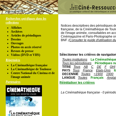
Recherches spécifiques dans les
collections
Notices descriptives des périodiques 
Affiches
française, de la Cinémathèque de Toul
Archives
de l'image animée, consultables en acc
Articles de périodiques
Cinémagazine et Paris-Photographe ont
Dessins
BNF.
(Consulter le guide d'utilisation d
Ouvrages
Photos en accés réservé
Revues de presse
Sélectionner les critères de navigation
Vidéos (DVD et VHS)
Toutes institutions
La Cinémathèque
Répertoires
Tous les périodiques
Périodiques n
La Cinémathèque française
TITRE
Tous
AB
C
DE
F
GHI
La Cinémathèque de Toulouse
PAYS
Tous
France
Etats-Unis
I
Centre National du Cinéma et de
DECENNIE
Toutes
<1900
1900
l'image animée
LANGUE
Toutes
Français
Angla
Partenaires
Réinitialiser les critères
La Cinémathèque française - 0 périodi