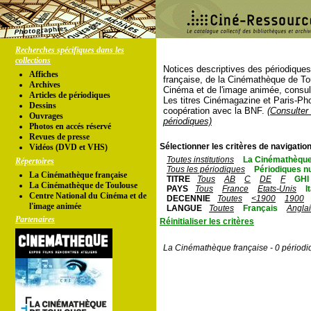
Recherches spécifiques dans les
collections
Notices descriptives des périodique
Affiches
française, de la Cinémathèque de To
Archives
Cinéma et de l'image animée, consul
Articles de périodiques
Les titres Cinémagazine et Paris-Ph
Dessins
coopération avec la BNF.
(Consulter 
Ouvrages
périodiques)
Photos en accés réservé
Revues de presse
Sélectionner les critères de navigation
Vidéos (DVD et VHS)
Toutes institutions
La Cinémathèque
Répertoires
Tous les périodiques
Périodiques n
La Cinémathèque française
TITRE
Tous
AB
C
DE
F
GHI
La Cinémathèque de Toulouse
PAYS
Tous
France
Etats-Unis
I
Centre National du Cinéma et de
DECENNIE
Toutes
<1900
1900
l'image animée
LANGUE
Toutes
Français
Angla
Partenaires
Réinitialiser les critères
La Cinémathèque française - 0 périodi