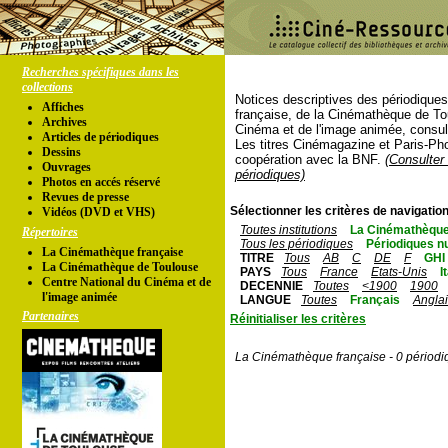
Recherches spécifiques dans les
collections
Notices descriptives des périodique
Affiches
française, de la Cinémathèque de To
Archives
Cinéma et de l'image animée, consul
Articles de périodiques
Les titres Cinémagazine et Paris-Ph
Dessins
coopération avec la BNF.
(Consulter 
Ouvrages
périodiques)
Photos en accés réservé
Revues de presse
Sélectionner les critères de navigation
Vidéos (DVD et VHS)
Toutes institutions
La Cinémathèque
Répertoires
Tous les périodiques
Périodiques n
La Cinémathèque française
TITRE
Tous
AB
C
DE
F
GHI
La Cinémathèque de Toulouse
PAYS
Tous
France
Etats-Unis
I
Centre National du Cinéma et de
DECENNIE
Toutes
<1900
1900
l'image animée
LANGUE
Toutes
Français
Angla
Partenaires
Réinitialiser les critères
La Cinémathèque française - 0 périodi