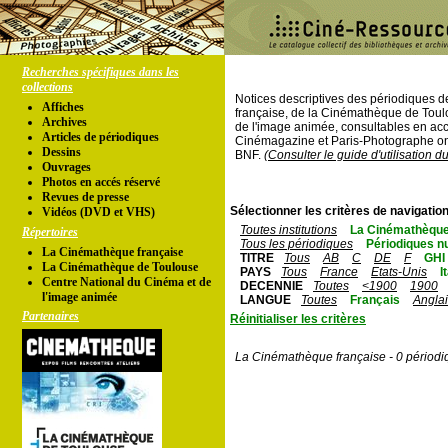
Recherches spécifiques dans les
collections
Notices descriptives des périodiques 
Affiches
française, de la Cinémathèque de Toul
Archives
de l'image animée, consultables en acc
Articles de périodiques
Cinémagazine et Paris-Photographe ont
Dessins
BNF.
(Consulter le guide d'utilisation d
Ouvrages
Photos en accés réservé
Revues de presse
Sélectionner les critères de navigation
Vidéos (DVD et VHS)
Toutes institutions
La Cinémathèque
Répertoires
Tous les périodiques
Périodiques n
La Cinémathèque française
TITRE
Tous
AB
C
DE
F
GHI
La Cinémathèque de Toulouse
PAYS
Tous
France
Etats-Unis
I
Centre National du Cinéma et de
DECENNIE
Toutes
<1900
1900
l'image animée
LANGUE
Toutes
Français
Angla
Partenaires
Réinitialiser les critères
La Cinémathèque française - 0 périodi