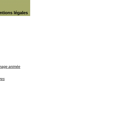
ntions légales
'image animée
res