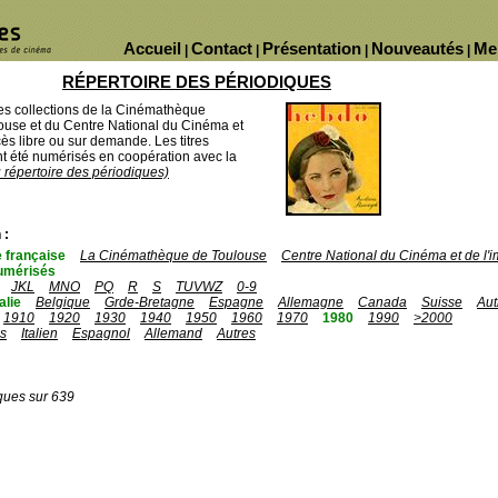
Accueil
Contact
Présentation
Nouveautés
Me
|
|
|
|
RÉPERTOIRE DES PÉRIODIQUES
des collections de la Cinémathèque
ouse et du Centre National du Cinéma et
ès libre ou sur demande. Les titres
 été numérisés en coopération avec la
u répertoire des périodiques)
 :
 française
La Cinémathèque de Toulouse
Centre National du Cinéma et de l
umérisés
JKL
MNO
PQ
R
S
TUVWZ
0-9
talie
Belgique
Grde-Bretagne
Espagne
Allemagne
Canada
Suisse
Aut
1910
1920
1930
1940
1950
1960
1970
1980
1990
>2000
is
Italien
Espagnol
Allemand
Autres
ques sur 639