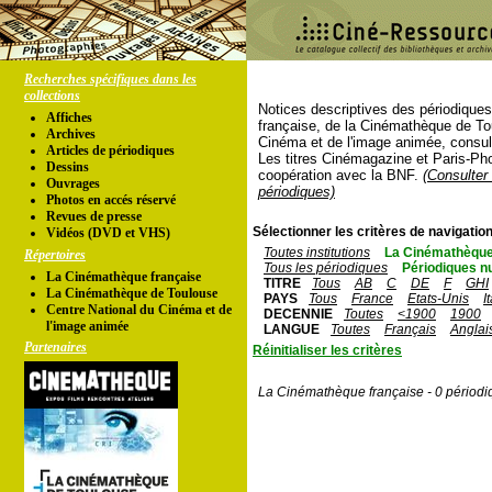
Recherches spécifiques dans les
collections
Notices descriptives des périodique
Affiches
française, de la Cinémathèque de To
Archives
Cinéma et de l'image animée, consul
Articles de périodiques
Les titres Cinémagazine et Paris-Ph
Dessins
coopération avec la BNF.
(Consulter 
Ouvrages
périodiques)
Photos en accés réservé
Revues de presse
Sélectionner les critères de navigation
Vidéos (DVD et VHS)
Toutes institutions
La Cinémathèque
Répertoires
Tous les périodiques
Périodiques n
La Cinémathèque française
TITRE
Tous
AB
C
DE
F
GHI
La Cinémathèque de Toulouse
PAYS
Tous
France
Etats-Unis
I
Centre National du Cinéma et de
DECENNIE
Toutes
<1900
1900
l'image animée
LANGUE
Toutes
Français
Anglai
Partenaires
Réinitialiser les critères
La Cinémathèque française - 0 périodi