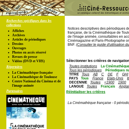
Recherches spécifiques dans les
collections
Notices descriptives des périodiques 
Affiches
française, de la Cinémathèque de Toul
Archives
de l'image animée, consultables en acc
Articles de périodiques
Cinémagazine et Paris-Photographe ont
Dessins
BNF.
(Consulter le guide d'utilisation d
Ouvrages
Photos en accés réservé
Revues de presse
Sélectionner les critères de navigation
Vidéos (DVD et VHS)
Toutes institutions
La Cinémathèque
Répertoires
Tous les périodiques
Périodiques n
La Cinémathèque française
TITRE
Tous
AB
C
DE
F
GHI
La Cinémathèque de Toulouse
PAYS
Tous
France
Etats-Unis
I
Centre National du Cinéma et de
DECENNIE
Toutes
<1900
1900
l'image animée
LANGUE
Toutes
Français
Angla
Partenaires
Réinitialiser les critères
La Cinémathèque française - 0 périodi