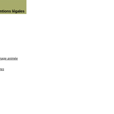
ntions légales
'image animée
res