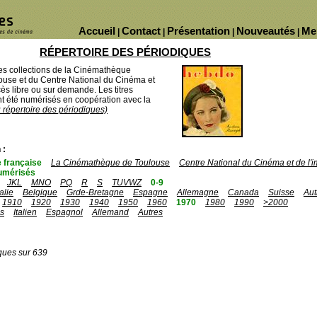
Accueil
Contact
Présentation
Nouveautés
Me
|
|
|
|
RÉPERTOIRE DES PÉRIODIQUES
des collections de la Cinémathèque
ouse et du Centre National du Cinéma et
ès libre ou sur demande. Les titres
 été numérisés en coopération avec la
u répertoire des périodiques)
 :
 française
La Cinémathèque de Toulouse
Centre National du Cinéma et de l
umérisés
JKL
MNO
PQ
R
S
TUVWZ
0-9
talie
Belgique
Grde-Bretagne
Espagne
Allemagne
Canada
Suisse
Aut
1910
1920
1930
1940
1950
1960
1970
1980
1990
>2000
is
Italien
Espagnol
Allemand
Autres
ques sur 639