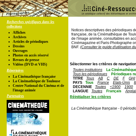
Recherches spécifiques dans les
collections
Notices descriptives des périodiques 
Affiches
française, de la Cinémathèque de Toul
Archives
de l'image animée, consultables en acc
Articles de périodiques
Cinémagazine et Paris-Photographe ont
Dessins
BNF.
(Consulter le guide d'utilisation d
Ouvrages
Photos en accés réservé
Revues de presse
Sélectionner les critères de navigation
Vidéos (DVD et VHS)
Toutes institutions
La Cinémathèque
Répertoires
Tous les périodiques
Périodiques n
La Cinémathèque française
TITRE
Tous
AB
C
DE
F
GHI
La Cinémathèque de Toulouse
PAYS
Tous
France
Etats-Unis
I
Centre National du Cinéma et de
DECENNIE
Toutes
<1900
1900
l'image animée
LANGUE
Toutes
Français
Angla
Partenaires
Réinitialiser les critères
La Cinémathèque française - 0 périodi