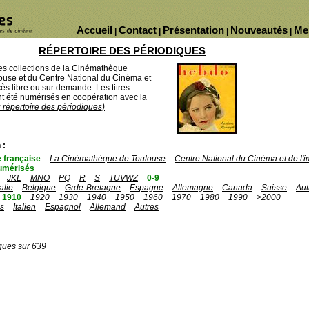
Accueil
Contact
Présentation
Nouveautés
Me
|
|
|
|
RÉPERTOIRE DES PÉRIODIQUES
des collections de la Cinémathèque
ouse et du Centre National du Cinéma et
ès libre ou sur demande. Les titres
 été numérisés en coopération avec la
u répertoire des périodiques)
 :
 française
La Cinémathèque de Toulouse
Centre National du Cinéma et de l
umérisés
JKL
MNO
PQ
R
S
TUVWZ
0-9
talie
Belgique
Grde-Bretagne
Espagne
Allemagne
Canada
Suisse
Aut
1910
1920
1930
1940
1950
1960
1970
1980
1990
>2000
is
Italien
Espagnol
Allemand
Autres
ques sur 639