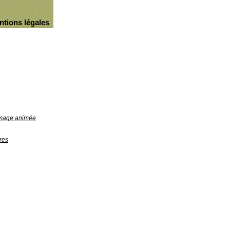
ntions légales
'image animée
res