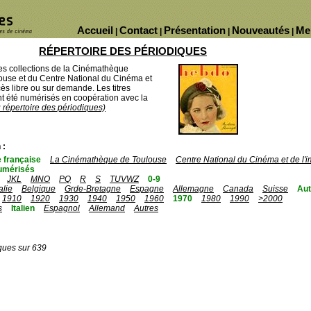
Accueil
Contact
Présentation
Nouveautés
Me
|
|
|
|
RÉPERTOIRE DES PÉRIODIQUES
des collections de la Cinémathèque
ouse et du Centre National du Cinéma et
ès libre ou sur demande. Les titres
 été numérisés en coopération avec la
u répertoire des périodiques)
 :
 française
La Cinémathèque de Toulouse
Centre National du Cinéma et de l
umérisés
JKL
MNO
PQ
R
S
TUVWZ
0-9
talie
Belgique
Grde-Bretagne
Espagne
Allemagne
Canada
Suisse
Aut
1910
1920
1930
1940
1950
1960
1970
1980
1990
>2000
s
Italien
Espagnol
Allemand
Autres
ques sur 639