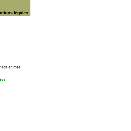
ntions légales
'image animée
res