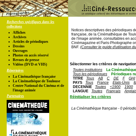
Recherches spécifiques dans les
collections
Notices descriptives des périodiques 
Affiches
française, de la Cinémathèque de Toul
Archives
de l'image animée, consultables en acc
Articles de périodiques
Cinémagazine et Paris-Photographe ont
Dessins
BNF.
(Consulter le guide d'utilisation d
Ouvrages
Photos en accés réservé
Revues de presse
Sélectionner les critères de navigation
Vidéos (DVD et VHS)
Toutes institutions
La Cinémathèque
Répertoires
Tous les périodiques
Périodiques n
La Cinémathèque française
TITRE
Tous
AB
C
DE
F
GHI
La Cinémathèque de Toulouse
PAYS
Tous
France
Etats-Unis
I
Centre National du Cinéma et de
DECENNIE
Toutes
<1900
1900
l'image animée
LANGUE
Toutes
Français
Anglai
Partenaires
Réinitialiser les critères
La Cinémathèque française - 0 périodi