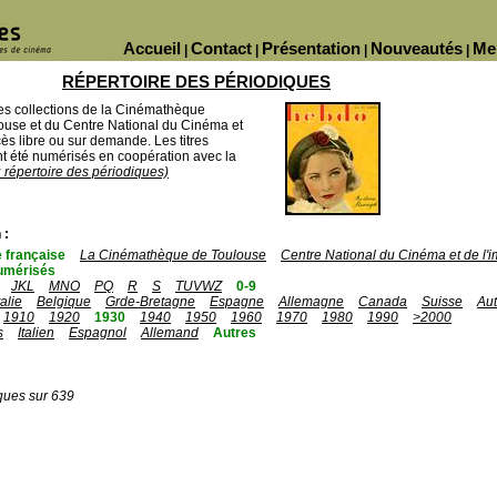
Accueil
Contact
Présentation
Nouveautés
Me
|
|
|
|
RÉPERTOIRE DES PÉRIODIQUES
des collections de la Cinémathèque
ouse et du Centre National du Cinéma et
ès libre ou sur demande. Les titres
 été numérisés en coopération avec la
u répertoire des périodiques)
 :
 française
La Cinémathèque de Toulouse
Centre National du Cinéma et de l
umérisés
JKL
MNO
PQ
R
S
TUVWZ
0-9
talie
Belgique
Grde-Bretagne
Espagne
Allemagne
Canada
Suisse
Aut
1910
1920
1930
1940
1950
1960
1970
1980
1990
>2000
s
Italien
Espagnol
Allemand
Autres
ques sur 639