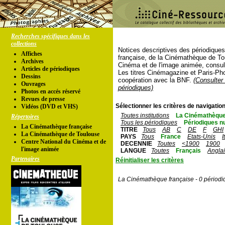
Recherches spécifiques dans les
collections
Notices descriptives des périodique
Affiches
française, de la Cinémathèque de To
Archives
Cinéma et de l'image animée, consul
Articles de périodiques
Les titres Cinémagazine et Paris-Ph
Dessins
coopération avec la BNF.
(Consulter 
Ouvrages
périodiques)
Photos en accés réservé
Revues de presse
Sélectionner les critères de navigation
Vidéos (DVD et VHS)
Toutes institutions
La Cinémathèque
Répertoires
Tous les périodiques
Périodiques n
La Cinémathèque française
TITRE
Tous
AB
C
DE
F
GHI
La Cinémathèque de Toulouse
PAYS
Tous
France
Etats-Unis
I
Centre National du Cinéma et de
DECENNIE
Toutes
<1900
1900
l'image animée
LANGUE
Toutes
Français
Angla
Partenaires
Réinitialiser les critères
La Cinémathèque française - 0 périodi