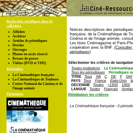
Recherches spécifiques dans les
collections
Notices descriptives des périodique
Affiches
française, de la Cinémathèque de To
Archives
Cinéma et de l'image animée, consul
Articles de périodiques
Les titres Cinémagazine et Paris-Ph
Dessins
coopération avec la BNF.
(Consulter 
Ouvrages
périodiques)
Photos en accés réservé
Revues de presse
Sélectionner les critères de navigation
Vidéos (DVD et VHS)
Toutes institutions
La Cinémathèque
Répertoires
Tous les périodiques
Périodiques n
La Cinémathèque française
TITRE
Tous
AB
C
DE
F
GHI
La Cinémathèque de Toulouse
PAYS
Tous
France
Etats-Unis
I
Centre National du Cinéma et de
DECENNIE
Toutes
<1900
1900
l'image animée
LANGUE
Toutes
Français
Anglai
Partenaires
Réinitialiser les critères
La Cinémathèque française - 0 périodi