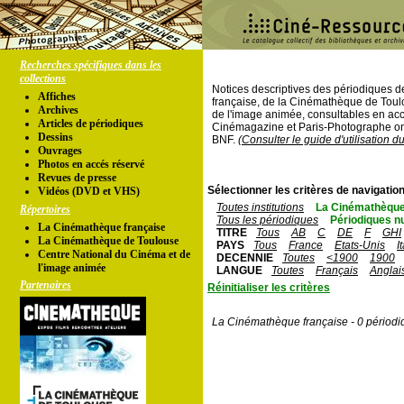
Recherches spécifiques dans les
collections
Notices descriptives des périodiques 
Affiches
française, de la Cinémathèque de Toul
Archives
de l'image animée, consultables en acc
Articles de périodiques
Cinémagazine et Paris-Photographe ont
Dessins
BNF.
(Consulter le guide d'utilisation d
Ouvrages
Photos en accés réservé
Revues de presse
Sélectionner les critères de navigation
Vidéos (DVD et VHS)
Toutes institutions
La Cinémathèque
Répertoires
Tous les périodiques
Périodiques n
La Cinémathèque française
TITRE
Tous
AB
C
DE
F
GHI
La Cinémathèque de Toulouse
PAYS
Tous
France
Etats-Unis
I
Centre National du Cinéma et de
DECENNIE
Toutes
<1900
1900
l'image animée
LANGUE
Toutes
Français
Anglai
Partenaires
Réinitialiser les critères
La Cinémathèque française - 0 périodi