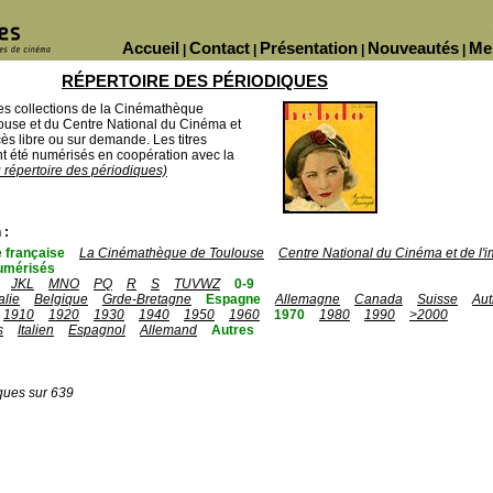
Accueil
Contact
Présentation
Nouveautés
Me
|
|
|
|
RÉPERTOIRE DES PÉRIODIQUES
des collections de la Cinémathèque
ouse et du Centre National du Cinéma et
ès libre ou sur demande. Les titres
 été numérisés en coopération avec la
u répertoire des périodiques)
 :
 française
La Cinémathèque de Toulouse
Centre National du Cinéma et de l
umérisés
JKL
MNO
PQ
R
S
TUVWZ
0-9
talie
Belgique
Grde-Bretagne
Espagne
Allemagne
Canada
Suisse
Aut
1910
1920
1930
1940
1950
1960
1970
1980
1990
>2000
s
Italien
Espagnol
Allemand
Autres
ques sur 639