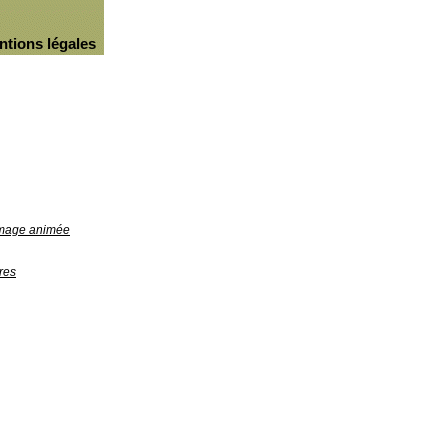
ntions légales
'image animée
res