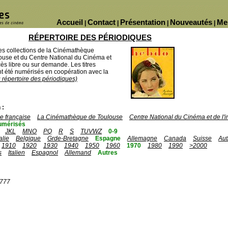
Accueil
Contact
Présentation
Nouveautés
Me
|
|
|
|
RÉPERTOIRE DES PÉRIODIQUES
des collections de la Cinémathèque
ouse et du Centre National du Cinéma et
ès libre ou sur demande. Les titres
 été numérisés en coopération avec la
u répertoire des périodiques)
 :
 française
La Cinémathèque de Toulouse
Centre National du Cinéma et de l
umérisés
JKL
MNO
PQ
R
S
TUVWZ
0-9
talie
Belgique
Grde-Bretagne
Espagne
Allemagne
Canada
Suisse
Aut
1910
1920
1930
1940
1950
1960
1970
1980
1990
>2000
s
Italien
Espagnol
Allemand
Autres
1777