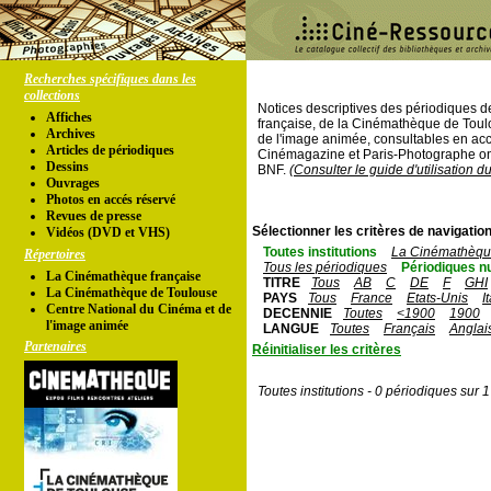
Recherches spécifiques dans les
collections
Notices descriptives des périodiques 
Affiches
française, de la Cinémathèque de Toul
Archives
de l'image animée, consultables en acc
Articles de périodiques
Cinémagazine et Paris-Photographe ont
Dessins
BNF.
(Consulter le guide d'utilisation d
Ouvrages
Photos en accés réservé
Revues de presse
Sélectionner les critères de navigation
Vidéos (DVD et VHS)
Toutes institutions
La Cinémathèque
Répertoires
Tous les périodiques
Périodiques n
La Cinémathèque française
TITRE
Tous
AB
C
DE
F
GHI
La Cinémathèque de Toulouse
PAYS
Tous
France
Etats-Unis
I
Centre National du Cinéma et de
DECENNIE
Toutes
<1900
1900
l'image animée
LANGUE
Toutes
Français
Anglai
Partenaires
Réinitialiser les critères
Toutes institutions - 0 périodiques sur 