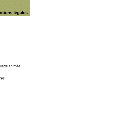
ntions légales
'image animée
res