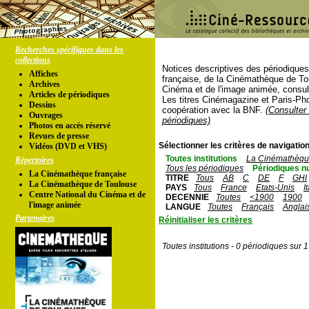
Recherches spécifiques dans les
collections
Notices descriptives des périodique
Affiches
française, de la Cinémathèque de To
Archives
Cinéma et de l'image animée, consul
Articles de périodiques
Les titres Cinémagazine et Paris-Ph
Dessins
coopération avec la BNF.
(Consulter 
Ouvrages
périodiques)
Photos en accés réservé
Revues de presse
Sélectionner les critères de navigation
Vidéos (DVD et VHS)
Toutes institutions
La Cinémathèque
Répertoires
Tous les périodiques
Périodiques n
La Cinémathèque française
TITRE
Tous
AB
C
DE
F
GHI
La Cinémathèque de Toulouse
PAYS
Tous
France
Etats-Unis
I
Centre National du Cinéma et de
DECENNIE
Toutes
<1900
1900
l'image animée
LANGUE
Toutes
Français
Anglai
Partenaires
Réinitialiser les critères
Toutes institutions - 0 périodiques sur 