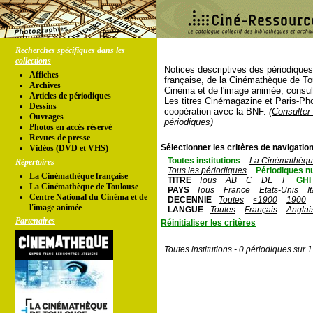
Recherches spécifiques dans les
collections
Notices descriptives des périodique
Affiches
française, de la Cinémathèque de To
Archives
Cinéma et de l'image animée, consul
Articles de périodiques
Les titres Cinémagazine et Paris-Ph
Dessins
coopération avec la BNF.
(Consulter 
Ouvrages
périodiques)
Photos en accés réservé
Revues de presse
Sélectionner les critères de navigation
Vidéos (DVD et VHS)
Toutes institutions
La Cinémathèque
Répertoires
Tous les périodiques
Périodiques n
La Cinémathèque française
TITRE
Tous
AB
C
DE
F
GHI
La Cinémathèque de Toulouse
PAYS
Tous
France
Etats-Unis
I
Centre National du Cinéma et de
DECENNIE
Toutes
<1900
1900
l'image animée
LANGUE
Toutes
Français
Anglai
Partenaires
Réinitialiser les critères
Toutes institutions - 0 périodiques sur 