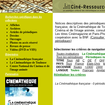
Recherches spécifiques dans les
collections
Notices descriptives des périodique
Affiches
française, de la Cinémathèque de To
Archives
Cinéma et de l'image animée, consul
Articles de périodiques
Les titres Cinémagazine et Paris-Ph
Dessins
coopération avec la BNF.
(Consulter 
Ouvrages
périodiques)
Photos en accés réservé
Revues de presse
Sélectionner les critères de navigation
Vidéos (DVD et VHS)
Toutes institutions
La Cinémathèque
Répertoires
Tous les périodiques
Périodiques n
La Cinémathèque française
TITRE
Tous
AB
C
DE
F
GHI
La Cinémathèque de Toulouse
PAYS
Tous
France
Etats-Unis
I
Centre National du Cinéma et de
DECENNIE
Toutes
<1900
1900
l'image animée
LANGUE
Toutes
Français
Anglai
Partenaires
Réinitialiser les critères
La Cinémathèque française - 0 périodi