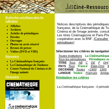
Recherches spécifiques dans les
collections
Notices descriptives des périodique
Affiches
française, de la Cinémathèque de To
Archives
Cinéma et de l'image animée, consul
Articles de périodiques
Les titres Cinémagazine et Paris-Ph
Dessins
coopération avec la BNF.
(Consulter 
Ouvrages
périodiques)
Photos en accés réservé
Revues de presse
Sélectionner les critères de navigation
Vidéos (DVD et VHS)
Toutes institutions
La Cinémathèque
Répertoires
Tous les périodiques
Périodiques n
La Cinémathèque française
TITRE
Tous
AB
C
DE
F
GHI
La Cinémathèque de Toulouse
PAYS
Tous
France
Etats-Unis
I
Centre National du Cinéma et de
DECENNIE
Toutes
<1900
1900
l'image animée
LANGUE
Toutes
Français
Anglai
Partenaires
Réinitialiser les critères
La Cinémathèque française - 0 périodi