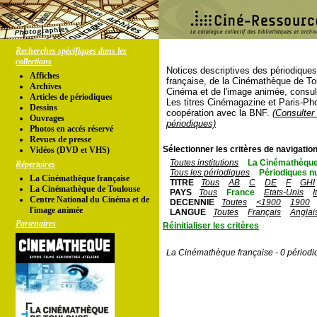
Recherches spécifiques dans les
collections
Notices descriptives des périodique
Affiches
française, de la Cinémathèque de To
Archives
Cinéma et de l'image animée, consul
Articles de périodiques
Les titres Cinémagazine et Paris-Ph
Dessins
coopération avec la BNF.
(Consulter 
Ouvrages
périodiques)
Photos en accés réservé
Revues de presse
Sélectionner les critères de navigation
Vidéos (DVD et VHS)
Toutes institutions
La Cinémathèque
Répertoires
Tous les périodiques
Périodiques n
La Cinémathèque française
TITRE
Tous
AB
C
DE
F
GHI
La Cinémathèque de Toulouse
PAYS
Tous
France
Etats-Unis
I
Centre National du Cinéma et de
DECENNIE
Toutes
<1900
1900
l'image animée
LANGUE
Toutes
Français
Anglai
Partenaires
Réinitialiser les critères
La Cinémathèque française - 0 périodi