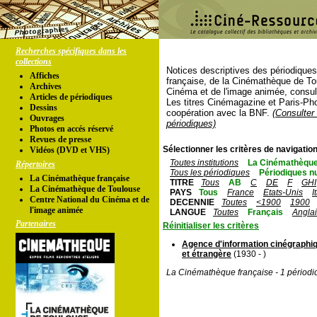
Recherches spécifiques dans les
collections
Notices descriptives des périodique
Affiches
française, de la Cinémathèque de To
Archives
Cinéma et de l'image animée, consul
Articles de périodiques
Les titres Cinémagazine et Paris-Ph
Dessins
coopération avec la BNF.
(Consulter 
Ouvrages
périodiques)
Photos en accés réservé
Revues de presse
Sélectionner les critères de navigation
Vidéos (DVD et VHS)
Toutes institutions
La Cinémathèque
Répertoires
Tous les périodiques
Périodiques n
La Cinémathèque française
TITRE
Tous
AB
C
DE
F
GHI
La Cinémathèque de Toulouse
PAYS
Tous
France
Etats-Unis
I
Centre National du Cinéma et de
DECENNIE
Toutes
<1900
1900
l'image animée
LANGUE
Toutes
Français
Angla
Partenaires
Réinitialiser les critères
Agence d'information cinégraphiq
et étrangère
(1930 - )
La Cinémathèque française - 1 périodi