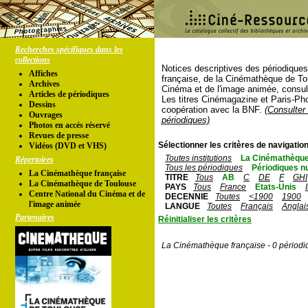
Recherches spécifiques dans les
collections
Notices descriptives des périodique
Affiches
française, de la Cinémathèque de To
Archives
Cinéma et de l'image animée, consul
Articles de périodiques
Les titres Cinémagazine et Paris-Ph
Dessins
coopération avec la BNF.
(Consulter 
Ouvrages
périodiques)
Photos en accés réservé
Revues de presse
Sélectionner les critères de navigation
Vidéos (DVD et VHS)
Toutes institutions
La Cinémathèque
Répertoires
Tous les périodiques
Périodiques n
La Cinémathèque française
TITRE
Tous
AB
C
DE
F
GHI
La Cinémathèque de Toulouse
PAYS
Tous
France
Etats-Unis
Centre National du Cinéma et de
DECENNIE
Toutes
<1900
1900
l'image animée
LANGUE
Toutes
Français
Anglai
Partenaires
Réinitialiser les critères
La Cinémathèque française - 0 périodi