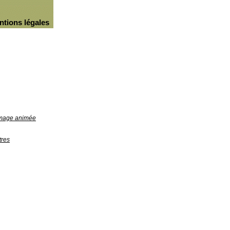
ntions légales
'image animée
tres