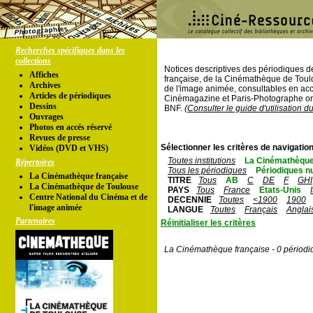
Recherches spécifiques dans les
collections
Notices descriptives des périodiques 
Affiches
française, de la Cinémathèque de Toul
Archives
de l'image animée, consultables en acc
Articles de périodiques
Cinémagazine et Paris-Photographe ont
Dessins
BNF.
(Consulter le guide d'utilisation d
Ouvrages
Photos en accés réservé
Revues de presse
Sélectionner les critères de navigation
Vidéos (DVD et VHS)
Toutes institutions
La Cinémathèque
Répertoires
Tous les périodiques
Périodiques n
La Cinémathèque française
TITRE
Tous
AB
C
DE
F
GHI
La Cinémathèque de Toulouse
PAYS
Tous
France
Etats-Unis
Centre National du Cinéma et de
DECENNIE
Toutes
<1900
1900
l'image animée
LANGUE
Toutes
Français
Anglai
Partenaires
Réinitialiser les critères
La Cinémathèque française - 0 périodi