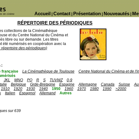
Accueil
Contact
Présentation
Nouveautés
Me
|
|
|
|
RÉPERTOIRE DES PÉRIODIQUES
des collections de la Cinémathèque
ouse et du Centre National du Cinéma et
ès libre ou sur demande. Les titres
 été numérisés en coopération avec la
u répertoire des périodiques)
 :
 française
La Cinémathèque de Toulouse
Centre National du Cinéma et de l
umérisés
JKL
MNO
PQ
R
S
TUVWZ
0-9
Italie
Belgique
Grde-Bretagne
Espagne
Allemagne
Canada
Suisse
Au
1910
1920
1930
1940
1950
1960
1970
1980
1990
>2000
s
Italien
Espagnol
Allemand
Autres
ques sur 639